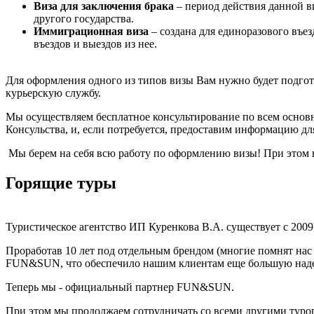
Виза для заключения брака
– период действия данной в
другого государства.
Иммиграционная виза
– создана для единоразового въе
въездов и выездов из нее.
Для оформления одного из типов визы Вам нужно будет подгот
курьерскую службу.
Мы осуществляем бесплатное консультирование по всем основ
Консульства, и, если потребуется, предоставим информацию дл
Мы берем на себя всю работу по оформлению визы! При этом н
Горящие туры
Туристическое агентство ИП Куренкова В.А. существует с 2009
Проработав 10 лет под отдельным брендом (многие помнят нас
FUN&SUN, что обеспечило нашим клиентам еще большую надеж
Теперь мы - официальный партнер FUN&SUN.
При этом мы продолжаем сотрудничать со всеми другими туроп